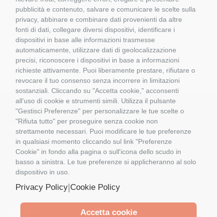
SCALA 1:5O TEKNO 70607
pubblicità e contenuto, salvare e comunicare le scelte sulla
semirimorchio trasporto bestiame PEZZAIOLI
privacy, abbinare e combinare dati provenienti da altre
fonti di dati, collegare diversi dispositivi, identificare i
SCALA 1:5O TEKNO 70607
dispositivi in base alle informazioni trasmesse
automaticamente, utilizzare dati di geolocalizzazione
precisi, riconoscere i dispositivi in base a informazioni
richieste attivamente. Puoi liberamente prestare, rifiutare o
revocare il tuo consenso senza incorrere in limitazioni
sostanziali. Cliccando su "Accetta cookie," acconsenti
all'uso di cookie e strumenti simili. Utilizza il pulsante
"Gestisci Preferenze" per personalizzare le tue scelte o
"Rifiuta tutto" per proseguire senza cookie non
Informazioni
strettamente necessari. Puoi modificare le tue preferenze
in qualsiasi momento cliccando sul link "Preferenze
Cookie" in fondo alla pagina o sull'icona dello scudo in
Il Mio Account
basso a sinistra. Le tue preferenze si applicheranno al solo
dispositivo in uso.
Contattaci
|
Privacy Policy
Cookie Policy
Follow us
Accetta cookie