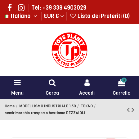
Tel: +39 338 4903029
Italiano
EUR €
Lista dei Preferiti (
0
)
0
Menu
Cerca
Accedi
Carrello
Home
MODELLISMO INDUSTRIALE 1:50
TEKNO
semirimorchio trasporto bestiame PEZZAIOLI