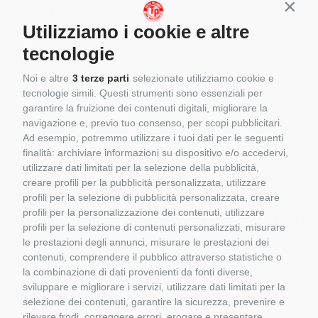
Conti
Utilizziamo i cookie e altre
tecnologie
Noi e altre
3 terze parti
selezionate utilizziamo cookie e
tecnologie simili. Questi strumenti sono essenziali per
garantire la fruizione dei contenuti digitali, migliorare la
navigazione e, previo tuo consenso, per scopi pubblicitari.
Ad esempio, potremmo utilizzare i tuoi dati per le seguenti
finalità: archiviare informazioni su dispositivo e/o accedervi,
Dettagli del prodotto
utilizzare dati limitati per la selezione della pubblicità,
creare profili per la pubblicità personalizzata, utilizzare
profili per la selezione di pubblicità personalizzata, creare
profili per la personalizzazione dei contenuti, utilizzare
semirimorchio trasporto bestiame PEZZAIOLI
profili per la selezione di contenuti personalizzati, misurare
Codice:
TEKNO 70607
le prestazioni degli annunci, misurare le prestazioni dei
contenuti, comprendere il pubblico attraverso statistiche o
Categoria:
TEKNO
la combinazione di dati provenienti da fonti diverse,
sviluppare e migliorare i servizi, utilizzare dati limitati per la
semirimorchio trasporto bestiame PEZZAIOLI
selezione dei contenuti, garantire la sicurezza, prevenire e
rilevare frodi, correggere errori, erogare e presentare