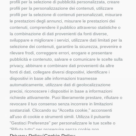
profili per la selezione di pubblicità personalizzata, creare
BRUDER
profili per la personalizzazione dei contenuti, utilizzare
BUONI REGALO
profili per la selezione di contenuti personalizzati, misurare
GIOCATTOLI
le prestazioni degli annunci, misurare le prestazioni dei
MATERIALE DIORAMI
contenuti, comprendere il pubblico attraverso statistiche o
PORTACHIAVI E GADGET
la combinazione di dati provenienti da fonti diverse,
MATTEL COSTRUZIONI
sviluppare e migliorare i servizi, utilizzare dati limitati per la
RASTAR
selezione dei contenuti, garantire la sicurezza, prevenire e
ROLLY TOYS
rilevare frodi, correggere errori, erogare e presentare
pubblicità e contenuto, salvare e comunicare le scelte sulla
privacy, abbinare e combinare dati provenienti da altre
fonti di dati, collegare diversi dispositivi, identificare i
dispositivi in base alle informazioni trasmesse
automaticamente, utilizzare dati di geolocalizzazione
precisi, riconoscere i dispositivi in base a informazioni
richieste attivamente. Puoi liberamente prestare, rifiutare o
Informazioni
revocare il tuo consenso senza incorrere in limitazioni
sostanziali. Cliccando su "Accetta cookie," acconsenti
Il Mio Account
all'uso di cookie e strumenti simili. Utilizza il pulsante
"Gestisci Preferenze" per personalizzare le tue scelte o
"Rifiuta tutto" per proseguire senza cookie non
Contattaci
strettamente necessari. Puoi modificare le tue preferenze