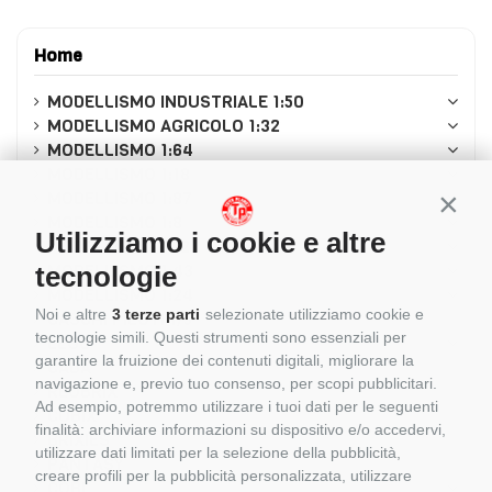
Home
MODELLISMO INDUSTRIALE 1:50
MODELLISMO AGRICOLO 1:32
MODELLISMO 1:64
MODELLISMO 1:18
MODELLISMO 1:87
Conti
MODELLISMO 1:8
Utilizziamo i cookie e altre
MODELLISMO 1:12
MODELLISMO 1:43
tecnologie
MODELLISMO 1:24
Noi e altre
3 terze parti
selezionate utilizziamo cookie e
CASCHI PILOTI 1/5
tecnologie simili. Questi strumenti sono essenziali per
LEGO
garantire la fruizione dei contenuti digitali, migliorare la
CADA
navigazione e, previo tuo consenso, per scopi pubblicitari.
REOBRIX
Ad esempio, potremmo utilizzare i tuoi dati per le seguenti
CUBIX
finalità: archiviare informazioni su dispositivo e/o accedervi,
BRIXIES
utilizzare dati limitati per la selezione della pubblicità,
PANTASY
creare profili per la pubblicità personalizzata, utilizzare
COBI