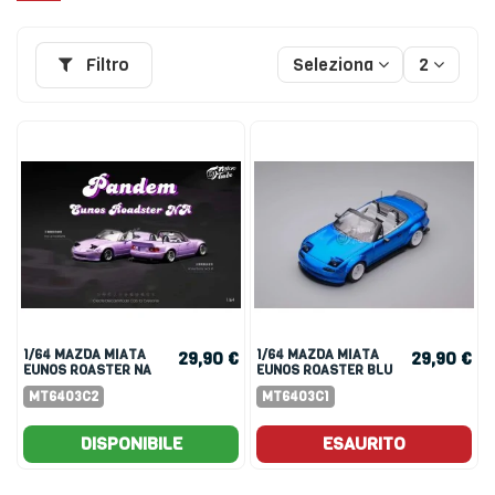
Filtro
Seleziona
2
1/64 MAZDA MIATA
1/64 MAZDA MIATA
29,90 €
29,90 €
EUNOS ROASTER NA
EUNOS ROASTER BLU
PANDEM ROCKET
MT6403C2
MT6403C1
BUNNY PURPLE
DISPONIBILE
ESAURITO