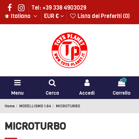
Tel: +39 338 4903029
Italiano
EUR €
Lista dei Preferiti (
0
)
0
Menu
Cerca
Accedi
Carrello
Home
MODELLISMO 1:64
MICROTURBO
MICROTURBO