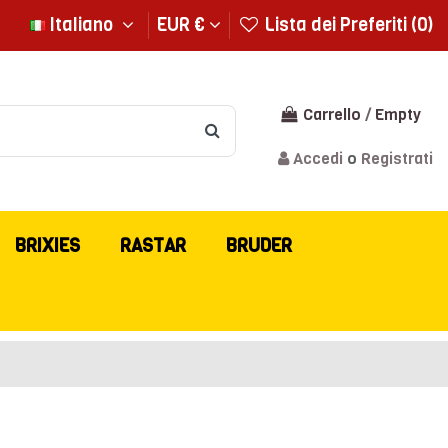
Italiano
EUR €
Lista dei Preferiti (
0
)
Carrello
/
Empty
Accedi
o
Registrati
BRIXIES
RASTAR
BRUDER