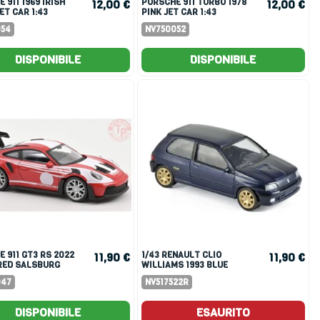
PORSCHE 911 TURBO 1978
12,00 €
12,00 €
ET CAR 1:43
PINK JET CAR 1:43
054
NV750052
DISPONIBILE
DISPONIBILE
1/43 RENAULT CLIO
11,90 €
11,90 €
 RED SALSBURG
WILLIAMS 1993 BLUE
JET CAR 1:43
047
NV517522R
DISPONIBILE
ESAURITO