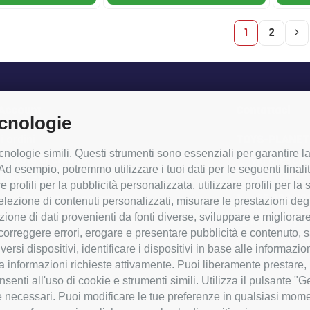
1
2
 Account
Contattaci
ecnologie
i ordini
TOYS-PLANET
nologie simili. Questi strumenti sono essenziali per garantire la f
ie note di credito
Via Brescia
d esempio, potremmo utilizzare i tuoi dati per le seguenti finali
(BG) Italia
i indirizzi
re profili per la pubblicità personalizzata, utilizzare profili per l
+39 338 49
ie informazioni personali
 selezione di contenuti personalizzati, misurare le prestazioni deg
ne di dati provenienti da fonti diverse, sviluppare e migliorare i 
ei buoni
info@toys-p
, correggere errori, erogare e presentare pubblicità e contenuto,
P.IVA IT03964
iversi dispositivi, identificare i dispositivi in base alle informaz
 a informazioni richieste attivamente. Puoi liberamente prestare, 
senti all'uso di cookie e strumenti simili. Utilizza il pulsante "
e necessari. Puoi modificare le tue preferenze in qualsiasi mom