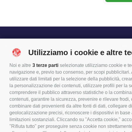
Informazioni
Il Mio
Utilizziamo i cookie e altre t
Chi Siamo
I mie
Noi e altre
3 terze parti
selezionate utilizziamo cookie e tec
Come Prenotare
Le m
navigazione e, previo tuo consenso, per scopi pubblicitari. A
Metodi di spedizione
I mie
utilizzare dati limitati per la selezione della pubblicità, crea
Pagamenti
Le m
la personalizzazione dei contenuti, utilizzare profili per la
comprendere il pubblico attraverso statistiche o la combinazio
Orari Negozio
I mi
contenuti, garantire la sicurezza, prevenire e rilevare frodi
Contattaci
combinare dati provenienti da altre fonti di dati, collegare d
Offerte Speciali
geolocalizzazione precisi, riconoscere i dispositivi in base
Nuovi prodotti
limitazioni sostanziali. Cliccando su "Accetta cookie," accon
Termini e condizioni d'uso
"Rifiuta tutto" per proseguire senza cookie non strettament