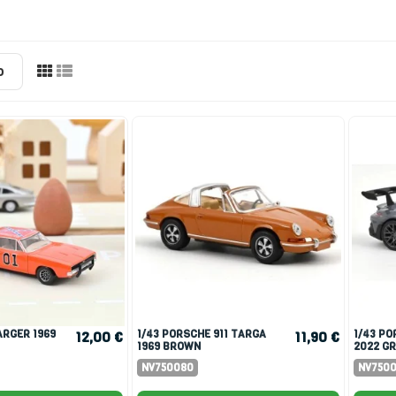
o
1/43 PORSCHE 911 TARGA
1/43 PORSCHE 911 GT3 RS
12,00 €
11,90 €
1969 BROWN
2022 G
NV750080
NV750