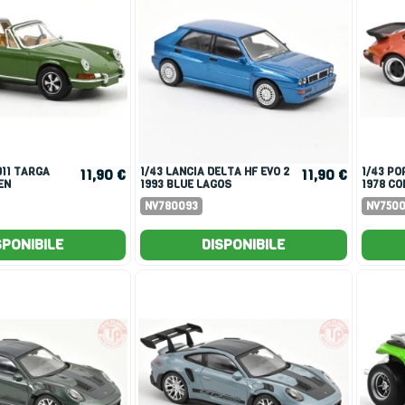
1/43 LANCIA DELTA HF EVO 2
1/43 PORSCHE 911 TURBO
11,90 €
11,90 €
EN
1993 BLUE LAGOS
1978 C
NV780093
NV750
SPONIBILE
DISPONIBILE