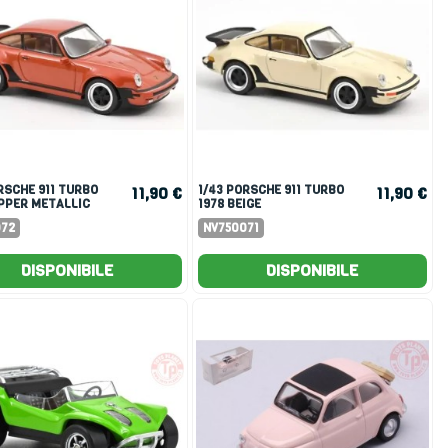
1/43 PORSCHE 911 TURBO
11,90 €
11,90 €
OPPER METALLIC
1978 BEIGE
072
NV750071
DISPONIBILE
DISPONIBILE