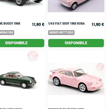
1/43 FIAT 500F 1965 ROSA
11,90 €
11,90 €
NV841106
NOREV NV771200
DISPONIBILE
DISPONIBILE