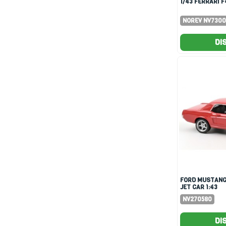
1/43 FERRARI 
NOREV NV7300
DI
FORD MUSTANG 1968 RED
JET CAR 1:43
NV270580
DI