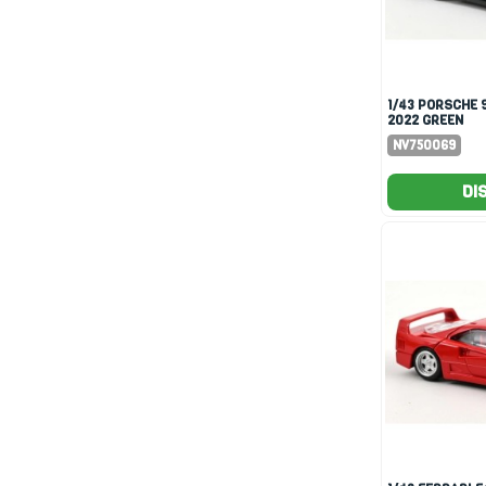
1/43 PORSCHE 911 GT3 RS
2022 GREEN
METALLIC/BLA
NV750069
DI