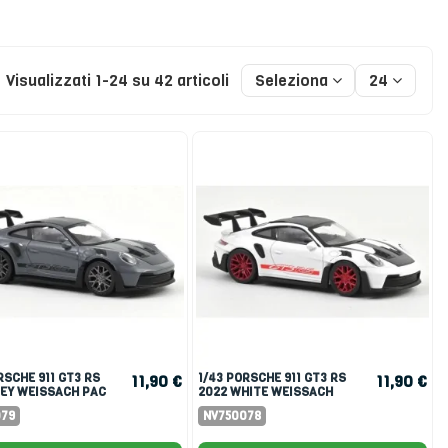
Visualizzati 1-24 su 42 articoli
Seleziona
24
1/43 PORSCHE 911 GT3 RS
11,90 €
11,90 €
REY WEISSACH PAC
2022 WHITE WEISSACH
PACK
079
NV750078