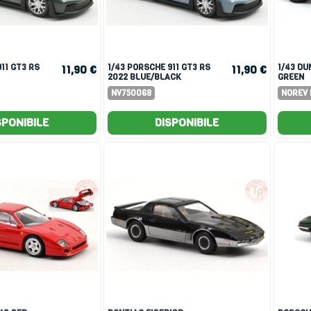
1/43 PORSCHE 911 GT3 RS
1/43 DUNE BUGGY 1968
11,90 €
11,90 €
2022 BLUE/BLACK
GREEN
CK
NV750068
NOREV 
SPONIBILE
DISPONIBILE