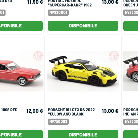
F40 RED
PONTIAC FIREBIRD
PORSCHE 911 1969 IRISH
11,90 €
13,00 €
"SUPERCAR-KARR" 1982
GREEN J
JET-CAR 1:43
01
NV930001
NV750
SPONIBILE
DISPONIBILE
PORSCHE 911 GT3 RS 2022
PORSCHE 911 GT3 RS 2022
12,00 €
13,00 €
YELLOW AND BLACK
INDIAN
STICKERS JET CAR 1:43
LIVERY 
NV750063
NV750
SPONIBILE
DISPONIBILE