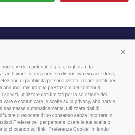
Follow us
Conti
ruizione dei contenuti digitali, migliorare la
, 2 - 24055 Cologno al Serio
tà: archiviare informazioni su dispositivo e/o accedervi,
a selezione di pubblicità personalizzata, creare profili per
03029
li annunci, misurare le prestazioni dei contenuti,
servizi, utilizzare dati limitati per la selezione dei
lanet.it
 salvare e comunicare le scelte sulla privacy, abbinare e
650166
ioni trasmesse automaticamente, utilizzare dati di
rifiutare o revocare il tuo consenso senza incorrere in
Gestisci Preferenze" per personalizzare le tue scelte o
ento cliccando sul link "Preferenze Cookie" in fondo