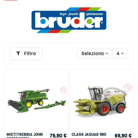
Filtro
Seleziona
4
MIETITREBBIA JOHN
CLASS JAGUAR 980
79,90 €
69,90 €