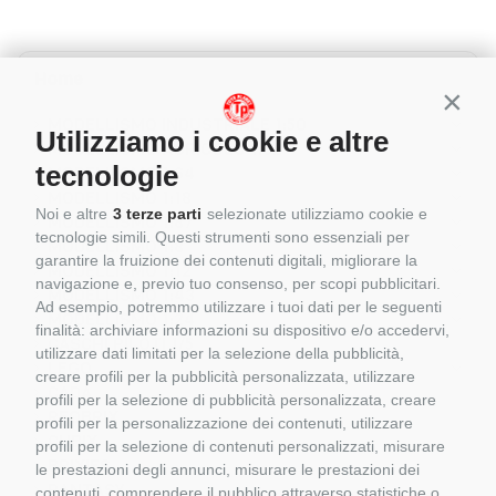
Home
Conti
MODELLISMO INDUSTRIALE 1:50
Utilizziamo i cookie e altre
MODELLISMO AGRICOLO 1:32
tecnologie
MODELLISMO 1:64
MODELLISMO 1:18
Noi e altre
3 terze parti
selezionate utilizziamo cookie e
MODELLISMO 1:87
tecnologie simili. Questi strumenti sono essenziali per
MODELLISMO 1:8
garantire la fruizione dei contenuti digitali, migliorare la
MODELLISMO 1:12
navigazione e, previo tuo consenso, per scopi pubblicitari.
MODELLISMO 1:43
Ad esempio, potremmo utilizzare i tuoi dati per le seguenti
MODELLISMO 1:24
finalità: archiviare informazioni su dispositivo e/o accedervi,
CASCHI PILOTI 1/5
utilizzare dati limitati per la selezione della pubblicità,
LEGO
creare profili per la pubblicità personalizzata, utilizzare
CADA
profili per la selezione di pubblicità personalizzata, creare
REOBRIX
profili per la personalizzazione dei contenuti, utilizzare
CUBIX
profili per la selezione di contenuti personalizzati, misurare
BRIXIES
le prestazioni degli annunci, misurare le prestazioni dei
PANTASY
contenuti, comprendere il pubblico attraverso statistiche o