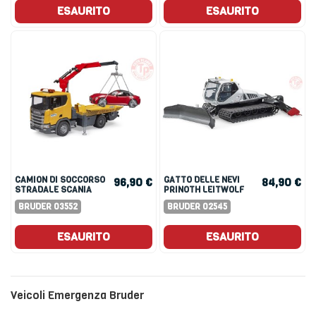
ESAURITO
ESAURITO
CAMION DI SOCCORSO
GATTO DELLE NEVI
96,90 €
84,90 €
STRADALE SCANIA
PRINOTH LEITWOLF
SUPER 560R CON
BRUDER 03552
BRUDER 02545
MODULO LIGHT +
SOUND E ROADSTER
BRUDER
ESAURITO
ESAURITO
Veicoli Emergenza Bruder