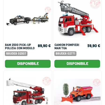
RAM 2500 PICK-UP
CAMION POMPIERI
89,90 €
59,90 €
POLIZIA CON MODULO
MAN TGA
L + S, RIMORCHIO,
BRUDER 02507
BRUDER 02771
BARCA, POLIZIOTTA E
SOMMOZZATORE
DISPONIBILE
DISPONIBILE