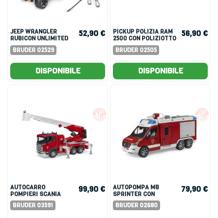
JEEP WRANGLER
PICKUP POLIZIA RAM
52,90 €
56,90 €
RUBICON UNLIMITED
2500 CON POLIZIOTTO
CON KAYAK E
BRUDER 02529
BRUDER 02505
KAYAKER
DISPONIBILE
DISPONIBILE
AUTOCARRO
AUTOPOMPA MB
99,90 €
79,90 €
POMPIERI SCANIA
SPRINTER CON
SUPER 560R CON
MODULO LIGHT +
BRUDER 03591
BRUDER 02680
SCALA GIREVOLE,
SOUND
POMPA DELL'ACQUA E