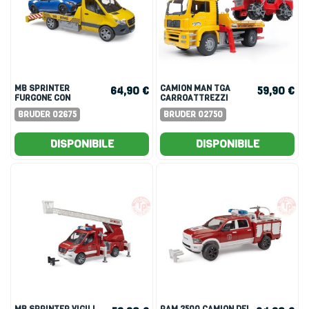
MB SPRINTER
CAMION MAN TGA
64,90 €
59,90 €
FURGONE CON
CARROATTREZZI
MODULO LUCI E SUONI
BRUDER 02675
BRUDER 02750
E ROADSTER BRUDER
DISPONIBILE
DISPONIBILE
MB SPRINTER VIGILI
RAM 2500 CAMION DEI