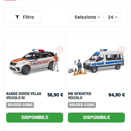
Filtro
Seleziona
24
RANGE ROVER VELAR
MB SPRINTER
56,90 €
64,90 €
VEICOLO DI
VEICOLO
EMERGENZA CON
D'INTERVENTO DELLA
BRUDER 02885
BRUDER 02683
CONDUCENTE
POLIZIA
DISPONIBILE
DISPONIBILE