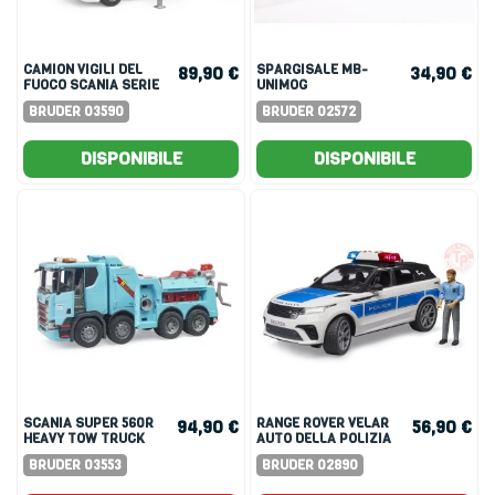
CAMION VIGILI DEL
SPARGISALE MB-
89,90 €
34,90 €
FUOCO SCANIA SERIE
UNIMOG
R
BRUDER 03590
BRUDER 02572
DISPONIBILE
DISPONIBILE
SCANIA SUPER 560R
RANGE ROVER VELAR
94,90 €
56,90 €
HEAVY TOW TRUCK
AUTO DELLA POLIZIA
WITH L+S MODULE
CON POLIZIOTTO
BRUDER 03553
BRUDER 02890