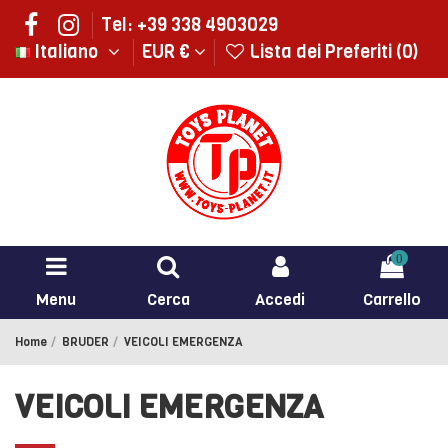
Tel: +39 338 4903029
Italiano
EUR €
Lista dei Preferiti (
0
)
0
Menu
Cerca
Accedi
Carrello
Home
BRUDER
VEICOLI EMERGENZA
VEICOLI EMERGENZA