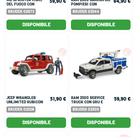
59,90 €
64,90 €
DEL FUOCO CON
POMPIERI CON
POMPA A SCALA
MODULO LIGHT +
BRUDER 02673
BRUDER 02544
GIREVOLE E MODULO
SOUND
LUCI E SUONI
DISPONIBILE
DISPONIBILE
JEEP WRANGLER
RAM 2500 SERVICE
51,90 €
59,90 €
UNLIMITED RUBICON
TRUCK CON GRU E
POMPIERI
LAMPEGGIANTE
BRUDER 02528
BRUDER 02509
DISPONIBILE
DISPONIBILE