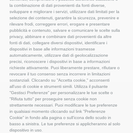
COBI
la combinazione di dati provenienti da fonti diverse,
BRUDER
sviluppare e migliorare i servizi, utilizzare dati limitati per la
BUONI REGALO
selezione dei contenuti, garantire la sicurezza, prevenire e
GIOCATTOLI
rilevare frodi, correggere errori, erogare e presentare
pubblicità e contenuto, salvare e comunicare le scelte sulla
MATERIALE DIORAMI
privacy, abbinare e combinare dati provenienti da altre
PORTACHIAVI E GADGET
fonti di dati, collegare diversi dispositivi, identificare i
MATTEL COSTRUZIONI
dispositivi in base alle informazioni trasmesse
RASTAR
automaticamente, utilizzare dati di geolocalizzazione
ROLLY TOYS
precisi, riconoscere i dispositivi in base a informazioni
richieste attivamente. Puoi liberamente prestare, rifiutare o
revocare il tuo consenso senza incorrere in limitazioni
sostanziali. Cliccando su "Accetta cookie," acconsenti
all'uso di cookie e strumenti simili. Utilizza il pulsante
"Gestisci Preferenze" per personalizzare le tue scelte o
"Rifiuta tutto" per proseguire senza cookie non
Informazioni
strettamente necessari. Puoi modificare le tue preferenze
in qualsiasi momento cliccando sul link "Preferenze
Cookie" in fondo alla pagina o sull'icona dello scudo in
Il Mio Account
basso a sinistra. Le tue preferenze si applicheranno al solo
dispositivo in uso.