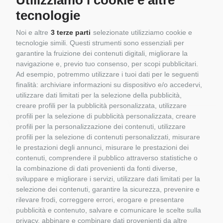
Utilizziamo i cookie e altre
tecnologie
Noi e altre
3 terze parti
selezionate utilizziamo cookie e
tecnologie simili. Questi strumenti sono essenziali per
garantire la fruizione dei contenuti digitali, migliorare la
navigazione e, previo tuo consenso, per scopi pubblicitari.
Ad esempio, potremmo utilizzare i tuoi dati per le seguenti
Dettagli del prodotto
finalità: archiviare informazioni su dispositivo e/o accedervi,
utilizzare dati limitati per la selezione della pubblicità,
creare profili per la pubblicità personalizzata, utilizzare
profili per la selezione di pubblicità personalizzata, creare
Volvo FH04 Globetrotter 4x2
profili per la personalizzazione dei contenuti, utilizzare
profili per la selezione di contenuti personalizzati, misurare
Codice:
TEKNO 62344
le prestazioni degli annunci, misurare le prestazioni dei
Categoria:
TEKNO
contenuti, comprendere il pubblico attraverso statistiche o
la combinazione di dati provenienti da fonti diverse,
Volvo FH04 Globetrotter 4x2
sviluppare e migliorare i servizi, utilizzare dati limitati per la
selezione dei contenuti, garantire la sicurezza, prevenire e
SCALA 1:5O TEKNO 62344
rilevare frodi, correggere errori, erogare e presentare
Volvo FH04 Globetrotter 4x2
pubblicità e contenuto, salvare e comunicare le scelte sulla
privacy, abbinare e combinare dati provenienti da altre