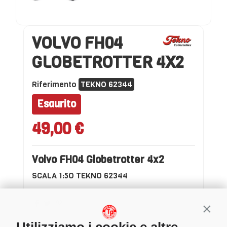
VOLVO FH04
GLOBETROTTER 4X2
Riferimento
TEKNO 62344
Esaurito
49,00 €
Volvo FH04 Globetrotter 4x2
SCALA 1:5O TEKNO 62344
Conti