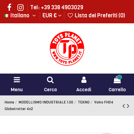
Tel: +39 338 4903029
Italiano
EUR €
Lista dei Preferiti (
0
)
0
Menu
Cerca
Accedi
Carrello
Home
MODELLISMO INDUSTRIALE 1:50
TEKNO
Volvo FH04
Globetrotter 4x2