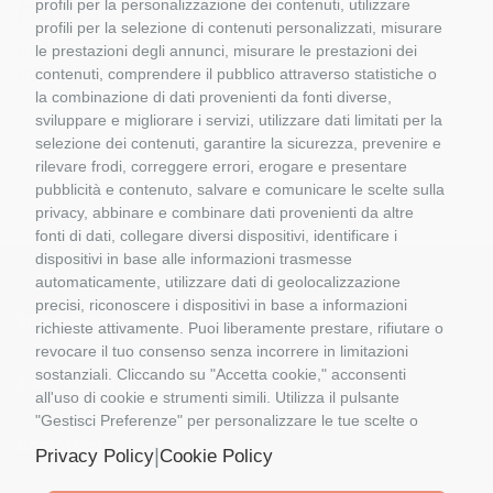
profili per la personalizzazione dei contenuti, utilizzare
Fiat 750
profili per la selezione di contenuti personalizzati, misurare
Codice:
UH 4056
le prestazioni degli annunci, misurare le prestazioni dei
Categoria:
contenuti, comprendere il pubblico attraverso statistiche o
la combinazione di dati provenienti da fonti diverse,
sviluppare e migliorare i servizi, utilizzare dati limitati per la
selezione dei contenuti, garantire la sicurezza, prevenire e
rilevare frodi, correggere errori, erogare e presentare
pubblicità e contenuto, salvare e comunicare le scelte sulla
privacy, abbinare e combinare dati provenienti da altre
fonti di dati, collegare diversi dispositivi, identificare i
dispositivi in base alle informazioni trasmesse
automaticamente, utilizzare dati di geolocalizzazione
precisi, riconoscere i dispositivi in base a informazioni
Informazioni
richieste attivamente. Puoi liberamente prestare, rifiutare o
revocare il tuo consenso senza incorrere in limitazioni
sostanziali. Cliccando su "Accetta cookie," acconsenti
Il Mio Account
all'uso di cookie e strumenti simili. Utilizza il pulsante
"Gestisci Preferenze" per personalizzare le tue scelte o
"Rifiuta tutto" per proseguire senza cookie non
Contattaci
|
Privacy Policy
Cookie Policy
strettamente necessari. Puoi modificare le tue preferenze
in qualsiasi momento cliccando sul link "Preferenze