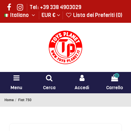
Tel: +39 338 4903029
Italiano
EUR €
Lista dei Preferiti (
0
)
0
Menu
Cerca
Accedi
Carrello
Home
Fiat 750