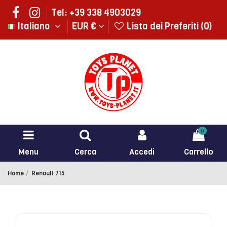
Tel: +39 338 4903029
Italiano
EUR €
Lista dei Preferiti (
0
)
0
Menu
Cerca
Accedi
Carrello
Home
Renault 715