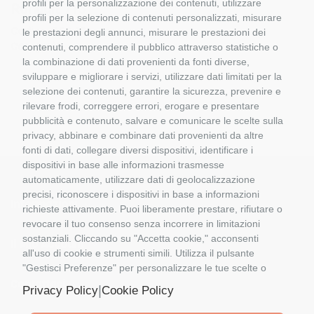
profili per la personalizzazione dei contenuti, utilizzare
Renault 715
profili per la selezione di contenuti personalizzati, misurare
Codice:
REP 121
le prestazioni degli annunci, misurare le prestazioni dei
Categoria:
contenuti, comprendere il pubblico attraverso statistiche o
la combinazione di dati provenienti da fonti diverse,
sviluppare e migliorare i servizi, utilizzare dati limitati per la
selezione dei contenuti, garantire la sicurezza, prevenire e
rilevare frodi, correggere errori, erogare e presentare
pubblicità e contenuto, salvare e comunicare le scelte sulla
privacy, abbinare e combinare dati provenienti da altre
fonti di dati, collegare diversi dispositivi, identificare i
dispositivi in base alle informazioni trasmesse
automaticamente, utilizzare dati di geolocalizzazione
precisi, riconoscere i dispositivi in base a informazioni
Informazioni
richieste attivamente. Puoi liberamente prestare, rifiutare o
revocare il tuo consenso senza incorrere in limitazioni
sostanziali. Cliccando su "Accetta cookie," acconsenti
Il Mio Account
all'uso di cookie e strumenti simili. Utilizza il pulsante
"Gestisci Preferenze" per personalizzare le tue scelte o
"Rifiuta tutto" per proseguire senza cookie non
Contattaci
|
Privacy Policy
Cookie Policy
strettamente necessari. Puoi modificare le tue preferenze
in qualsiasi momento cliccando sul link "Preferenze