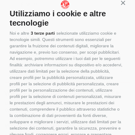
Conti
Utilizziamo i cookie e altre
tecnologie
Noi e altre
3 terze parti
selezionate utilizziamo cookie e
tecnologie simili. Questi strumenti sono essenziali per
garantire la fruizione dei contenuti digitali, migliorare la
navigazione e, previo tuo consenso, per scopi pubblicitari.
Ad esempio, potremmo utilizzare i tuoi dati per le seguenti
finalità: archiviare informazioni su dispositivo e/o accedervi,
Dettagli del prodotto
utilizzare dati limitati per la selezione della pubblicità,
creare profili per la pubblicità personalizzata, utilizzare
profili per la selezione di pubblicità personalizzata, creare
profili per la personalizzazione dei contenuti, utilizzare
VÖGELE SUPER 1803-3 WHEELED PAVER
profili per la selezione di contenuti personalizzati, misurare
Codice:
WSI 04-2065
le prestazioni degli annunci, misurare le prestazioni dei
contenuti, comprendere il pubblico attraverso statistiche o
Categoria:
WSI MODELS
la combinazione di dati provenienti da fonti diverse,
sviluppare e migliorare i servizi, utilizzare dati limitati per la
VÖGELE SUPER 1803-3 WHEELED PAVER
selezione dei contenuti, garantire la sicurezza, prevenire e
rilevare frodi, correggere errori, erogare e presentare