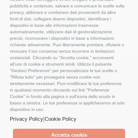
SCALA 1:5O WSI 04-2065
pubblicità e contenuto, salvare e comunicare le scelte sulla
VÖGELE SUPER 1803-3 WHEELED PAVER
privacy, abbinare e combinare dati provenienti da altre
fonti di dati, collegare diversi dispositivi, identificare i
SCALA 1:5O WSI 04-2065
dispositivi in base alle informazioni trasmesse
automaticamente, utilizzare dati di geolocalizzazione
precisi, riconoscere i dispositivi in base a informazioni
richieste attivamente. Puoi liberamente prestare, rifiutare o
revocare il tuo consenso senza incorrere in limitazioni
sostanziali. Cliccando su "Accetta cookie," acconsenti
all'uso di cookie e strumenti simili. Utilizza il pulsante
"Gestisci Preferenze" per personalizzare le tue scelte o
"Rifiuta tutto" per proseguire senza cookie non
Informazioni
strettamente necessari. Puoi modificare le tue preferenze
in qualsiasi momento cliccando sul link "Preferenze
Cookie" in fondo alla pagina o sull'icona dello scudo in
Il Mio Account
basso a sinistra. Le tue preferenze si applicheranno al solo
dispositivo in uso.
Contattaci
|
Privacy Policy
Cookie Policy
Follow us
Accetta cookie