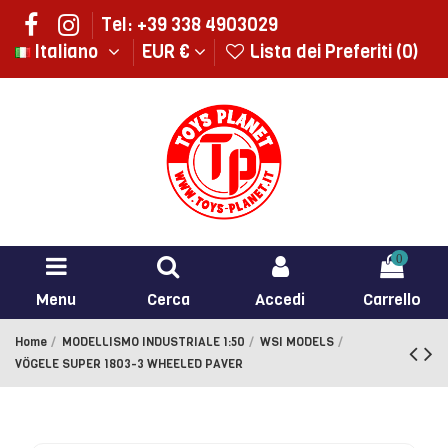
Tel: +39 338 4903029
Italiano
EUR €
Lista dei Preferiti (
0
)
0
Menu
Cerca
Accedi
Carrello
Home
MODELLISMO INDUSTRIALE 1:50
WSI MODELS
VÖGELE SUPER 1803-3 WHEELED PAVER