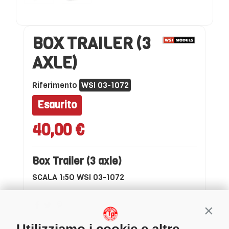
BOX TRAILER (3
AXLE)
Riferimento
WSI 03-1072
Esaurito
40,00 €
Box Trailer (3 axle)
SCALA 1:5O WSI 03-1072
Conti