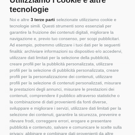
Utilizziamo i cookie e altre
tecnologie
Noi e altre
3 terze parti
selezionate utilizziamo cookie e
tecnologie simili. Questi strumenti sono essenziali per
garantire la fruizione dei contenuti digitali, migliorare la
navigazione e, previo tuo consenso, per scopi pubblicitari.
Ad esempio, potremmo utilizzare i tuoi dati per le seguenti
Dettagli del prodotto
finalità: archiviare informazioni su dispositivo e/o accedervi,
utilizzare dati limitati per la selezione della pubblicità,
creare profili per la pubblicità personalizzata, utilizzare
profili per la selezione di pubblicità personalizzata, creare
Box Trailer (3 axle)
profili per la personalizzazione dei contenuti, utilizzare
profili per la selezione di contenuti personalizzati, misurare
Codice:
WSI 03-1072
le prestazioni degli annunci, misurare le prestazioni dei
Categoria:
WSI MODELS
contenuti, comprendere il pubblico attraverso statistiche o
la combinazione di dati provenienti da fonti diverse,
Box Trailer (3 axle)
sviluppare e migliorare i servizi, utilizzare dati limitati per la
selezione dei contenuti, garantire la sicurezza, prevenire e
SCALA 1:5O WSI 03-1072
rilevare frodi, correggere errori, erogare e presentare
Box Trailer (3 axle)
pubblicità e contenuto, salvare e comunicare le scelte sulla
privacy, abbinare e combinare dati provenienti da altre