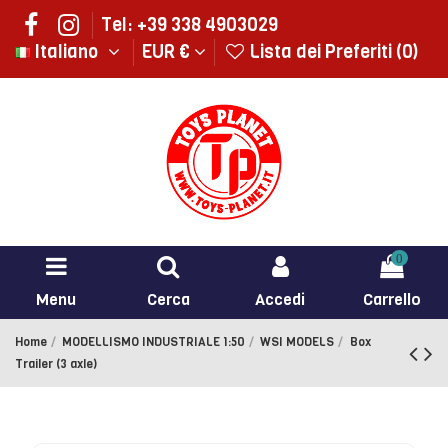
Tel: +39 338 4903029
Italiano
EUR €
Lista dei Preferiti (
0
)
0
Menu
Cerca
Accedi
Carrello
Home
MODELLISMO INDUSTRIALE 1:50
WSI MODELS
Box
Trailer (3 axle)