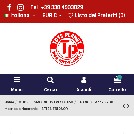
Tel: +39 338 4903029
Italiano
EUR €
Lista dei Preferiti (
0
)
0
Menu
Cerca
Accedi
Carrello
Home
MODELLISMO INDUSTRIALE 1:50
TEKNO
Mack F700
motrice e rimorchio - STIES FRIONOR