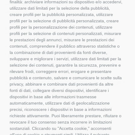
finalità: archiviare informazioni su dispositivo e/o accedervi,
Codice:
TEKNO 71415
utilizzare dati limitati per la selezione della pubblicità,
Categoria:
TEKNO
creare profili per la pubblicità personalizzata, utilizzare
profili per la selezione di pubblicità personalizzata, creare
Mack F700 motrice e rimorchio - STIES
profili per la personalizzazione dei contenuti, utilizzare
profili per la selezione di contenuti personalizzati, misurare
FRIONOR
le prestazioni degli annunci, misurare le prestazioni dei
SCALA 1:5O TEKNO 71415
contenuti, comprendere il pubblico attraverso statistiche o
la combinazione di dati provenienti da fonti diverse,
Mack F700 motrice e rimorchio - STIES
sviluppare e migliorare i servizi, utilizzare dati limitati per la
FRIONOR
selezione dei contenuti, garantire la sicurezza, prevenire e
rilevare frodi, correggere errori, erogare e presentare
SCALA 1:5O TEKNO 71415
pubblicità e contenuto, salvare e comunicare le scelte sulla
IN PRENOTAZIONE USCITA PREVISTA PER °
privacy, abbinare e combinare dati provenienti da altre
TRIMESTRE 2019
fonti di dati, collegare diversi dispositivi, identificare i
dispositivi in base alle informazioni trasmesse
automaticamente, utilizzare dati di geolocalizzazione
precisi, riconoscere i dispositivi in base a informazioni
richieste attivamente. Puoi liberamente prestare, rifiutare o
revocare il tuo consenso senza incorrere in limitazioni
sostanziali. Cliccando su "Accetta cookie," acconsenti
all'uso di cookie e strumenti simili. Utilizza il pulsante