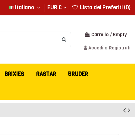
Italiano
EUR €
Lista dei Preferiti (
0
)
Carrello
/
Empty
Accedi
o
Registrati
BRIXIES
RASTAR
BRUDER