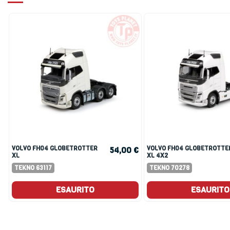
VOLVO FH04 GLOBETROTTER
VOLVO FH04 GLOBETROTTER
54,00 €
XL
XL 4X2
TEKNO 63117
TEKNO 70278
ESAURITO
ESAURITO