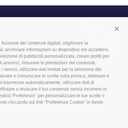
Follow us
Conti
ruizione dei contenuti digitali, migliorare la
, 2 - 24055 Cologno al Serio
tà: archiviare informazioni su dispositivo e/o accedervi,
a selezione di pubblicità personalizzata, creare profili per
03029
li annunci, misurare le prestazioni dei contenuti,
servizi, utilizzare dati limitati per la selezione dei
lanet.it
 salvare e comunicare le scelte sulla privacy, abbinare e
650166
ioni trasmesse automaticamente, utilizzare dati di
rifiutare o revocare il tuo consenso senza incorrere in
Gestisci Preferenze" per personalizzare le tue scelte o
ento cliccando sul link "Preferenze Cookie" in fondo