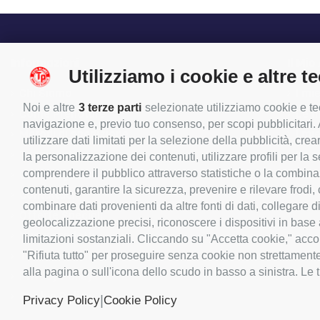
Informazioni
Il Mio
Utilizziamo i cookie e altre t
Chi Siamo
I mie
Noi e altre
3 terze parti
selezionate utilizziamo cookie e tec
Come Prenotare
Le m
navigazione e, previo tuo consenso, per scopi pubblicitari. A
Metodi di spedizione
I mie
utilizzare dati limitati per la selezione della pubblicità, crea
Pagamenti
Le m
la personalizzazione dei contenuti, utilizzare profili per la
comprendere il pubblico attraverso statistiche o la combinazio
Orari Negozio
I mi
contenuti, garantire la sicurezza, prevenire e rilevare frodi
Contattaci
combinare dati provenienti da altre fonti di dati, collegare d
Offerte Speciali
geolocalizzazione precisi, riconoscere i dispositivi in base
Nuovi prodotti
limitazioni sostanziali. Cliccando su "Accetta cookie," accon
Termini e condizioni d'uso
"Rifiuta tutto" per proseguire senza cookie non strettament
alla pagina o sull'icona dello scudo in basso a sinistra. Le 
Privacy Policy
Cookie Policy
|
Privacy Policy
Cookie Policy