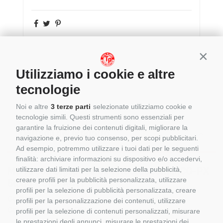
Conti
Utilizziamo i cookie e altre
tecnologie
Noi e altre
3 terze parti
selezionate utilizziamo cookie e
tecnologie simili. Questi strumenti sono essenziali per
garantire la fruizione dei contenuti digitali, migliorare la
Dettagli del prodotto
navigazione e, previo tuo consenso, per scopi pubblicitari.
Ad esempio, potremmo utilizzare i tuoi dati per le seguenti
finalità: archiviare informazioni su dispositivo e/o accedervi,
MB Arocs Bigspace 8x4 Nooteboom MCO-PX
utilizzare dati limitati per la selezione della pubblicità,
creare profili per la pubblicità personalizzata, utilizzare
6axle - SILVASTI
profili per la selezione di pubblicità personalizzata, creare
Codice:
profili per la personalizzazione dei contenuti, utilizzare
Categoria:
IMC MODELS
profili per la selezione di contenuti personalizzati, misurare
le prestazioni degli annunci, misurare le prestazioni dei