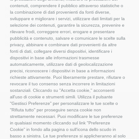
contenuti, comprendere il pubblico attraverso statistiche o
MB Arocs Bigspace 8x4 Nooteboom MCO-PX
la combinazione di dati provenienti da fonti diverse,
6axle - SILVASTI
sviluppare e migliorare i servizi, utilizzare dati limitati per la
SCALA 1:5O
selezione dei contenuti, garantire la sicurezza, prevenire e
rilevare frodi, correggere errori, erogare e presentare
MB Arocs Bigspace 8x4 Nooteboom MCO-PX
pubblicità e contenuto, salvare e comunicare le scelte sulla
6axle - SILVASTI
privacy, abbinare e combinare dati provenienti da altre
fonti di dati, collegare diversi dispositivi, identificare i
SCALA 1:5O
dispositivi in base alle informazioni trasmesse
automaticamente, utilizzare dati di geolocalizzazione
precisi, riconoscere i dispositivi in base a informazioni
richieste attivamente. Puoi liberamente prestare, rifiutare o
revocare il tuo consenso senza incorrere in limitazioni
sostanziali. Cliccando su "Accetta cookie," acconsenti
all'uso di cookie e strumenti simili. Utilizza il pulsante
"Gestisci Preferenze" per personalizzare le tue scelte o
"Rifiuta tutto" per proseguire senza cookie non
Informazioni
strettamente necessari. Puoi modificare le tue preferenze
in qualsiasi momento cliccando sul link "Preferenze
Cookie" in fondo alla pagina o sull'icona dello scudo in
Il Mio Account
basso a sinistra. Le tue preferenze si applicheranno al solo