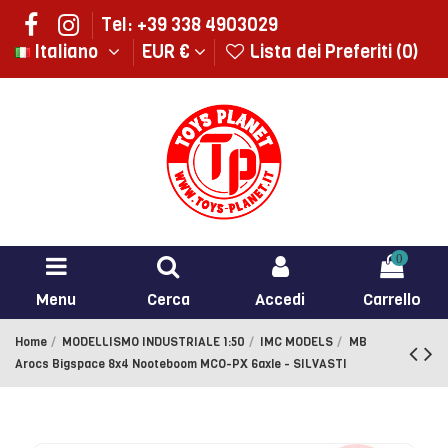
Tel: +39 338 4903029
Italiano
EUR €
Lista dei Preferiti (
0
)
0
Menu
Cerca
Accedi
Carrello
Home
MODELLISMO INDUSTRIALE 1:50
IMC MODELS
MB
Arocs Bigspace 8x4 Nooteboom MCO-PX 6axle - SILVASTI