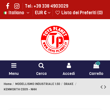
Tel: +39 338 4903029
Italiano
EUR €
Lista dei Preferiti (
0
)
0
Menu
Cerca
Accedi
Carrello
Home
MODELLISMO INDUSTRIALE 1:50
DRAKE
KENWORTH C509 - NHH