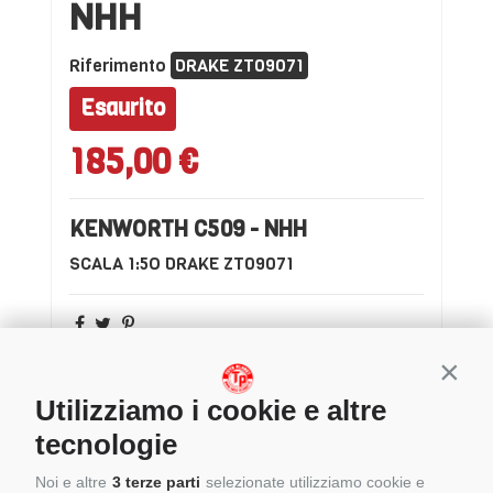
NHH
Riferimento
DRAKE ZT09071
Esaurito
185,00 €
KENWORTH C509 - NHH
SCALA 1:5O DRAKE ZT09071
Conti
Utilizziamo i cookie e altre
tecnologie
Noi e altre
3 terze parti
selezionate utilizziamo cookie e