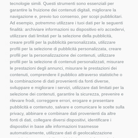
tecnologie simili. Questi strumenti sono essenziali per
garantire la fruizione dei contenuti digitali, migliorare la
navigazione e, previo tuo consenso, per scopi pubblicitari.
Dettagli del prodotto
Ad esempio, potremmo utilizzare i tuoi dati per le seguenti
finalità: archiviare informazioni su dispositivo e/o accedervi,
utilizzare dati limitati per la selezione della pubblicità,
creare profili per la pubblicità personalizzata, utilizzare
KENWORTH C509 - NHH
profili per la selezione di pubblicità personalizzata, creare
Codice:
DRAKE ZT09071
profili per la personalizzazione dei contenuti, utilizzare
Categoria:
DRAKE
profili per la selezione di contenuti personalizzati, misurare
le prestazioni degli annunci, misurare le prestazioni dei
contenuti, comprendere il pubblico attraverso statistiche o
KENWORTH C509 - NHH
la combinazione di dati provenienti da fonti diverse,
SCALA 1:5O DRAKE ZT09071
sviluppare e migliorare i servizi, utilizzare dati limitati per la
selezione dei contenuti, garantire la sicurezza, prevenire e
KENWORTH C509 - NHH
rilevare frodi, correggere errori, erogare e presentare
SCALA 1:5O DRAKE ZT09071
pubblicità e contenuto, salvare e comunicare le scelte sulla
privacy, abbinare e combinare dati provenienti da altre
fonti di dati, collegare diversi dispositivi, identificare i
dispositivi in base alle informazioni trasmesse
automaticamente, utilizzare dati di geolocalizzazione