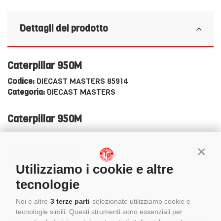
Dettagli del prodotto
Caterpillar 950M
Codice:
DIECAST MASTERS 85914
Categoria:
DIECAST MASTERS
Caterpillar 950M
SCALA 1:5O DIECAST MASTERS 85914
Caterpillar 950M
Conti
Utilizziamo i cookie e altre
SCALA 1:5O DIECAST MASTERS 85914
tecnologie
Noi e altre
3 terze parti
selezionate utilizziamo cookie e
tecnologie simili. Questi strumenti sono essenziali per