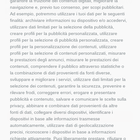
I clienti che hanno acquistato questo
garantire la fruizione dei contenuti digitali, migliorare la
navigazione e, previo tuo consenso, per scopi pubblicitari.
prodotto hanno comprato anche:
Ad esempio, potremmo utilizzare i tuoi dati per le seguenti
finalità: archiviare informazioni su dispositivo e/o accedervi,
utilizzare dati limitati per la selezione della pubblicità,
creare profili per la pubblicità personalizzata, utilizzare
profili per la selezione di pubblicità personalizzata, creare
profili per la personalizzazione dei contenuti, utilizzare
profili per la selezione di contenuti personalizzati, misurare
le prestazioni degli annunci, misurare le prestazioni dei
contenuti, comprendere il pubblico attraverso statistiche o
la combinazione di dati provenienti da fonti diverse,
sviluppare e migliorare i servizi, utilizzare dati limitati per la
selezione dei contenuti, garantire la sicurezza, prevenire e
CATERPILLAR 980M
MAN TGS NN 33.510
€
109,00 €
95,00 €
rilevare frodi, correggere errori, erogare e presentare
MEILLER
pubblicità e contenuto, salvare e comunicare le scelte sulla
DM 85543
CONRAD
privacy, abbinare e combinare dati provenienti da altre
fonti di dati, collegare diversi dispositivi, identificare i
ESAURITO
ESAURITO
dispositivi in base alle informazioni trasmesse
automaticamente, utilizzare dati di geolocalizzazione
precisi, riconoscere i dispositivi in base a informazioni
richieste attivamente. Puoi liberamente prestare, rifiutare o