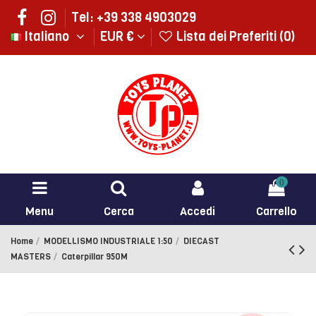
Tel: +39 338 4903029
Italiano
EUR €
Lista dei Preferiti (
0
)
0
Menu
Cerca
Accedi
Carrello
Home
MODELLISMO INDUSTRIALE 1:50
DIECAST
MASTERS
Caterpillar 950M