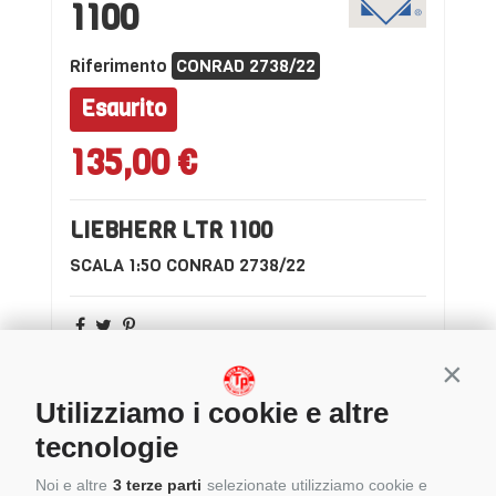
1100
Riferimento
CONRAD 2738/22
Esaurito
135,00 €
LIEBHERR LTR 1100
SCALA 1:5O CONRAD 2738/22
Conti
Utilizziamo i cookie e altre
tecnologie
Noi e altre
3 terze parti
selezionate utilizziamo cookie e