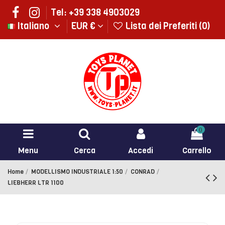
Tel: +39 338 4903029
Italiano
EUR €
Lista dei Preferiti (
0
)
0
Menu
Cerca
Accedi
Carrello
Home
MODELLISMO INDUSTRIALE 1:50
CONRAD
LIEBHERR LTR 1100