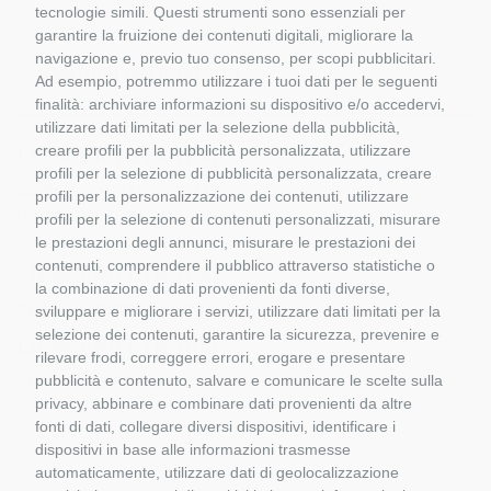
tecnologie simili. Questi strumenti sono essenziali per
garantire la fruizione dei contenuti digitali, migliorare la
navigazione e, previo tuo consenso, per scopi pubblicitari.
Dettagli del prodotto
Ad esempio, potremmo utilizzare i tuoi dati per le seguenti
finalità: archiviare informazioni su dispositivo e/o accedervi,
utilizzare dati limitati per la selezione della pubblicità,
creare profili per la pubblicità personalizzata, utilizzare
LIEBHERR LTR 1100
profili per la selezione di pubblicità personalizzata, creare
Codice:
CONRAD 2738/22
profili per la personalizzazione dei contenuti, utilizzare
Categoria:
CONRAD
profili per la selezione di contenuti personalizzati, misurare
le prestazioni degli annunci, misurare le prestazioni dei
contenuti, comprendere il pubblico attraverso statistiche o
LIEBHERR LTR 1100
la combinazione di dati provenienti da fonti diverse,
SCALA 1:5O CONRAD 2738/22
sviluppare e migliorare i servizi, utilizzare dati limitati per la
selezione dei contenuti, garantire la sicurezza, prevenire e
LIEBHERR LTR 1100
rilevare frodi, correggere errori, erogare e presentare
SCALA 1:5O CONRAD 2738/22
pubblicità e contenuto, salvare e comunicare le scelte sulla
privacy, abbinare e combinare dati provenienti da altre
fonti di dati, collegare diversi dispositivi, identificare i
dispositivi in base alle informazioni trasmesse
automaticamente, utilizzare dati di geolocalizzazione