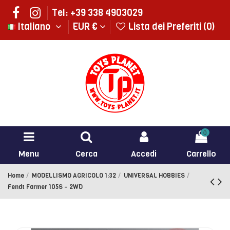
Tel: +39 338 4903029
Italiano
EUR €
Lista dei Preferiti (
0
)
0
Menu
Cerca
Accedi
Carrello
Home
MODELLISMO AGRICOLO 1:32
UNIVERSAL HOBBIES
Fendt Farmer 105S – 2WD