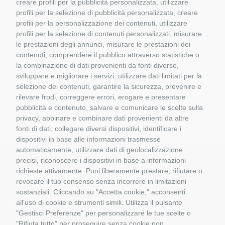
creare profili per la pubblicità personalizzata, utilizzare
profili per la selezione di pubblicità personalizzata, creare
profili per la personalizzazione dei contenuti, utilizzare
profili per la selezione di contenuti personalizzati, misurare
Fendt Farmer 105S – 2WD
le prestazioni degli annunci, misurare le prestazioni dei
Codice:
UH 5276
contenuti, comprendere il pubblico attraverso statistiche o
Categoria:
UNIVERSAL HOBBIES
la combinazione di dati provenienti da fonti diverse,
sviluppare e migliorare i servizi, utilizzare dati limitati per la
selezione dei contenuti, garantire la sicurezza, prevenire e
rilevare frodi, correggere errori, erogare e presentare
pubblicità e contenuto, salvare e comunicare le scelte sulla
privacy, abbinare e combinare dati provenienti da altre
fonti di dati, collegare diversi dispositivi, identificare i
dispositivi in base alle informazioni trasmesse
automaticamente, utilizzare dati di geolocalizzazione
precisi, riconoscere i dispositivi in base a informazioni
richieste attivamente. Puoi liberamente prestare, rifiutare o
Informazioni
revocare il tuo consenso senza incorrere in limitazioni
sostanziali. Cliccando su "Accetta cookie," acconsenti
all'uso di cookie e strumenti simili. Utilizza il pulsante
Il Mio Account
"Gestisci Preferenze" per personalizzare le tue scelte o
"Rifiuta tutto" per proseguire senza cookie non