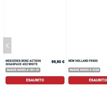
MERCEDES BENZ ACTROS
NEW HOLLAND FR920
€
99,90 €
GIGASPACE 4X2 WHITE
MARGE MODELS 1911-01
MARGE MODELS 2228
ESAURITO
ESAURITO