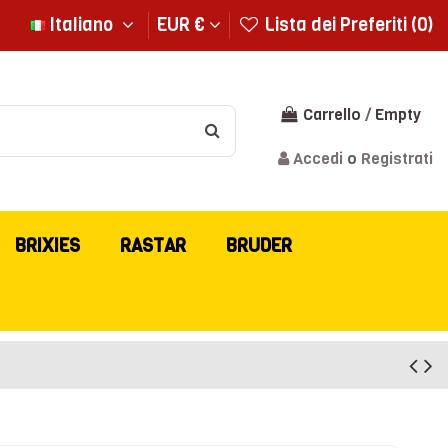
Italiano
EUR €
Lista dei Preferiti (
0
)
Carrello
/
Empty
Accedi
o
Registrati
BRIXIES
RASTAR
BRUDER