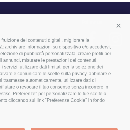
Follow us
Conti
ruizione dei contenuti digitali, migliorare la
, 2 - 24055 Cologno al Serio
tà: archiviare informazioni su dispositivo e/o accedervi,
a selezione di pubblicità personalizzata, creare profili per
03029
li annunci, misurare le prestazioni dei contenuti,
servizi, utilizzare dati limitati per la selezione dei
lanet.it
 salvare e comunicare le scelte sulla privacy, abbinare e
650166
ioni trasmesse automaticamente, utilizzare dati di
rifiutare o revocare il tuo consenso senza incorrere in
Gestisci Preferenze" per personalizzare le tue scelte o
ento cliccando sul link "Preferenze Cookie" in fondo