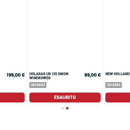
HOLARAS UR 135 ONION
NEW HOLLAND
199,00 €
89,00 €
WINDROWER
UH 6403
UH 6363
ESAURITO