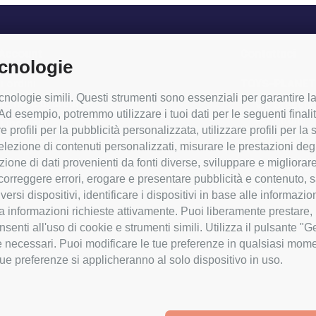
 Account
Contattaci
ecnologie
i ordini
TOYS-PLANET
nologie simili. Questi strumenti sono essenziali per garantire la f
ie note di credito
Via Brescia
d esempio, potremmo utilizzare i tuoi dati per le seguenti finali
(BG) Italia
i indirizzi
re profili per la pubblicità personalizzata, utilizzare profili per l
+39 338 49
ie informazioni personali
 selezione di contenuti personalizzati, misurare le prestazioni deg
ei buoni
ne di dati provenienti da fonti diverse, sviluppare e migliorare i 
info@toys-p
, correggere errori, erogare e presentare pubblicità e contenuto,
P.IVA IT03964
iversi dispositivi, identificare i dispositivi in base alle informaz
 a informazioni richieste attivamente. Puoi liberamente prestare, 
senti all'uso di cookie e strumenti simili. Utilizza il pulsante "
e necessari. Puoi modificare le tue preferenze in qualsiasi mom
tue preferenze si applicheranno al solo dispositivo in uso.