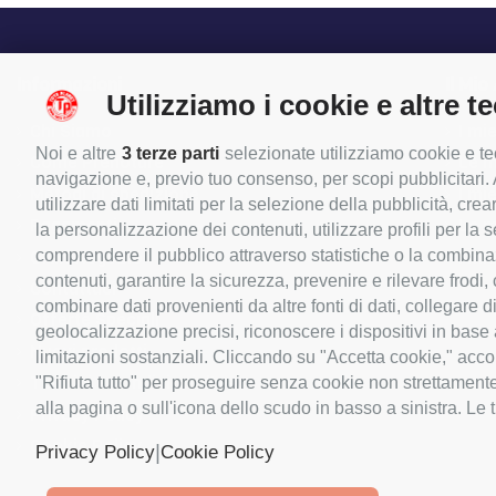
Informazioni
Il Mio
Utilizziamo i cookie e altre t
Chi Siamo
I mie
Noi e altre
3 terze parti
selezionate utilizziamo cookie e tec
Come Prenotare
Le m
navigazione e, previo tuo consenso, per scopi pubblicitari. A
Metodi di spedizione
I mie
utilizzare dati limitati per la selezione della pubblicità, crea
Pagamenti
Le m
la personalizzazione dei contenuti, utilizzare profili per la
Orari Negozio
I mi
comprendere il pubblico attraverso statistiche o la combinazio
contenuti, garantire la sicurezza, prevenire e rilevare frodi
Contattaci
combinare dati provenienti da altre fonti di dati, collegare d
Offerte Speciali
geolocalizzazione precisi, riconoscere i dispositivi in base
Nuovi prodotti
limitazioni sostanziali. Cliccando su "Accetta cookie," accon
Termini e condizioni d'uso
"Rifiuta tutto" per proseguire senza cookie non strettament
alla pagina o sull'icona dello scudo in basso a sinistra. Le 
Privacy Policy
Cookie Policy
|
Privacy Policy
Cookie Policy