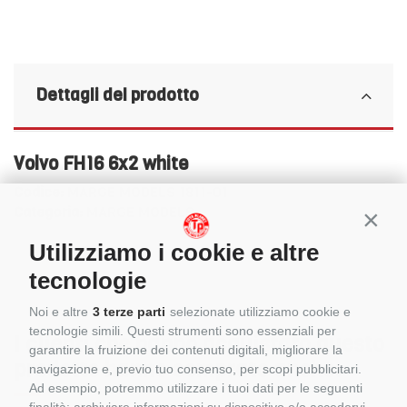
Dettagli del prodotto
Volvo FH16 6x2 white
Codice:
MARGE MODELS 1811-01
Categoria:
MARGE MODELS
Conti
Utilizziamo i cookie e altre
tecnologie
Noi e altre
3 terze parti
selezionate utilizziamo cookie e
tecnologie simili. Questi strumenti sono essenziali per
I clienti che hanno acquistato questo
garantire la fruizione dei contenuti digitali, migliorare la
prodotto hanno comprato anche:
navigazione e, previo tuo consenso, per scopi pubblicitari.
Ad esempio, potremmo utilizzare i tuoi dati per le seguenti
finalità: archiviare informazioni su dispositivo e/o accedervi,