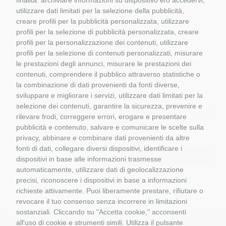
utilizzare dati limitati per la selezione della pubblicità,
creare profili per la pubblicità personalizzata, utilizzare
profili per la selezione di pubblicità personalizzata, creare
profili per la personalizzazione dei contenuti, utilizzare
profili per la selezione di contenuti personalizzati, misurare
le prestazioni degli annunci, misurare le prestazioni dei
contenuti, comprendere il pubblico attraverso statistiche o
la combinazione di dati provenienti da fonti diverse,
sviluppare e migliorare i servizi, utilizzare dati limitati per la
selezione dei contenuti, garantire la sicurezza, prevenire e
PORTA CONTAINER 3
NOOTEBOOM MCOS-
STERTIL-KO
€
54,00 €
90,00 €
rilevare frodi, correggere errori, erogare e presentare
ASSI
48-03EB GRIGIO CON
PAVIMENTO LEGNO
MARGE MODELS
pubblicità e contenuto, salvare e comunicare le scelte sulla
WSI 03-1010
1812-02
privacy, abbinare e combinare dati provenienti da altre
fonti di dati, collegare diversi dispositivi, identificare i
DISPONIBILE
ESAURITO
dispositivi in base alle informazioni trasmesse
automaticamente, utilizzare dati di geolocalizzazione
precisi, riconoscere i dispositivi in base a informazioni
richieste attivamente. Puoi liberamente prestare, rifiutare o
revocare il tuo consenso senza incorrere in limitazioni
sostanziali. Cliccando su "Accetta cookie," acconsenti
all'uso di cookie e strumenti simili. Utilizza il pulsante