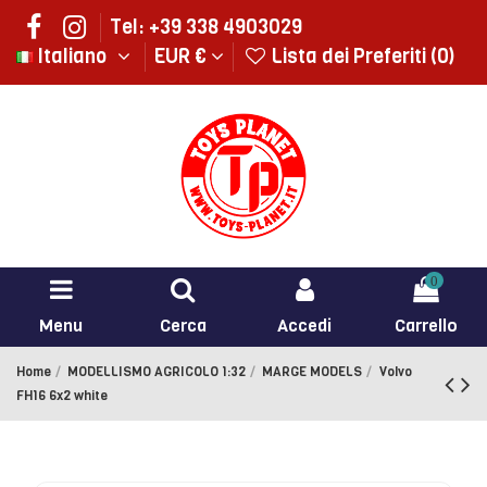
Tel: +39 338 4903029
Italiano
EUR €
Lista dei Preferiti (
0
)
0
Menu
Cerca
Accedi
Carrello
Home
MODELLISMO AGRICOLO 1:32
MARGE MODELS
Volvo
FH16 6x2 white